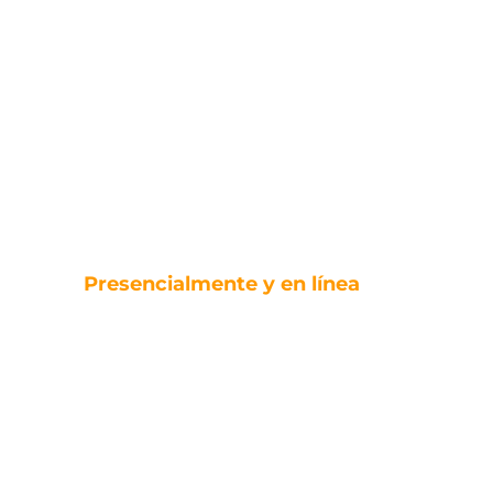
YOGA
ESOTÉRICO
INTEGRA
L
Presencialmente y en línea
Anótate para que te
informemos detalles de
como inscribirte
INSCRIPCIONES ABIERTAS
HASTA 15/08/2026