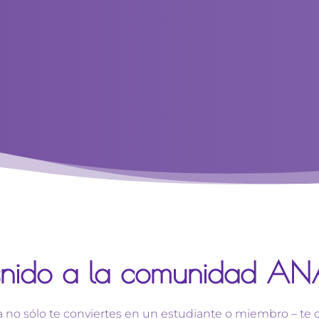
venido a la comunidad A
no sólo te conviertes en un estudiante o miembro – te