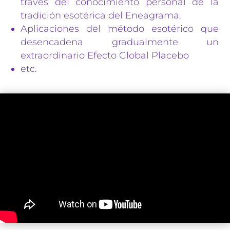
través del conocimiento personal de la
tradición esotérica del Eneagrama.
Aplicaciones del método esotérico que
desencadena gradualmente un
extraordinario Efecto Global Placebo
etc.