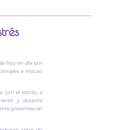
trés
da hoy en día por
ionales e incluso
r con el estrés, a
mente y durante
ente presentes en
ndonan antes de