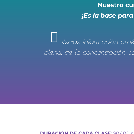
Nuestro cu
¡Es la base par
Recibe información prof
ta
plena, de la concentración, s
rg
et
ic
o
n
DURACIÓN DE CADA CLASE
: 90-100 