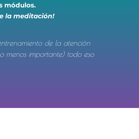
os módulos.
e la meditación!
entrenamiento de la atención
(no menos importante) todo eso