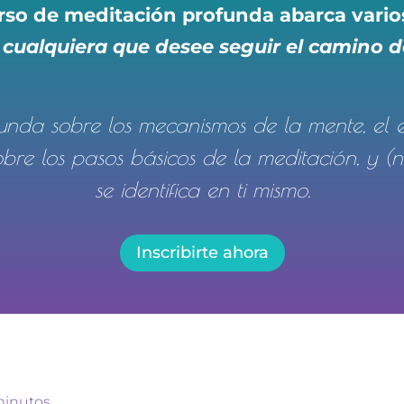
rso de meditación profunda abarca vari
a cualquiera que desee seguir el camino d
unda sobre los mecanismos de la mente, el 
obre los pasos básicos de la meditación, y 
se identifica en ti mismo.
Inscribirte ahora
minutos